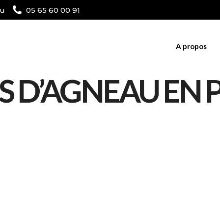
au
05 65 60 00 91
A propos
IS D’AGNEAU EN 