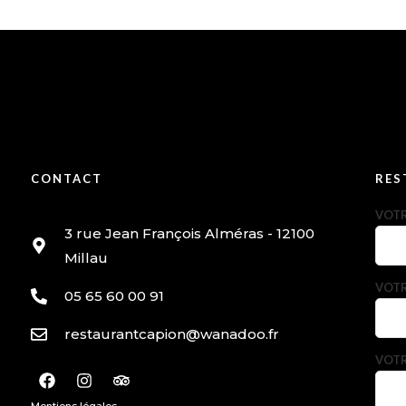
CONTACT
RES
VOT
3 rue Jean François Alméras - 12100
Millau
VOTR
05 65 60 00 91
restaurantcapion@wanadoo.fr
VOTR